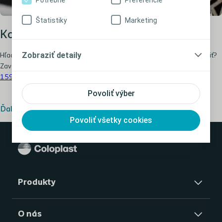
Štatistiky
Marketing
Kontaktujte nás
Zobraziť detaily
Hľadáte odpovede, chcete vyriešiť problém alebo nám niečo oznámiť?
Zavolajte na bezplatnú linku starostlivosti o klientov Coloplast
0800
159 159
alebo vyplňte kontaktný
formulár
.
Povoliť výber
Ďalšie kontakty
Povoliť všetky cookies
Produkty
O nás