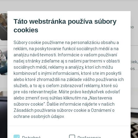
Stomické pomôcky
Táto webstránka používa súbory
Vyberte si z ponuky stomických pomôcok a stomického
cookies
príslušenstva. Široká ponuka stomických vreciek,
podložiek a príslušenstva vám umožňuje nájsť pomôcku,
Súbory cookie používame na personalizáciu obsahu a
ktorá sa prispôsobí individuálnym potrebám a tvaru
reklám, na poskytovanie funkcií sociálnych médií a na
Pomôcky na kontinenciu
vášho tela.
analýzu návštevnosti. Informácie o vašom používaní
našej stránky zdieľame aj s našimi partnermi v oblasti
Vyberte si z ponuky močových katétrov, zberných vreciek,
sociálnych médií, reklamy a analýzy, ktorí ich môžu
urinálnych kondómov a ďalších pomôcok na starostlivosť
kombinovať s inými informáciami, ktoré ste im poskytli
o močový mechúr. Náš rad pomôcok na starostlivosť o
alebo ktoré zhromaždili na základe vášho používania ich
močový mechúr rieši dva typy problémov: únik moču a
služieb, a to aj s cieľom zobrazovať reklamy, ktoré sú
neschopnosť vyprázdniť močový mechúr.
pre vás relevantnejšie. Máte právo kedykoľvek odvolať
alebo zmeniť svoj súhlas kliknutím na „Nastavenia
súborov cookie“. Ďalšie informácie nájdete v našich
Zásadách používania súborov cookie a Oznámení o
ochrane osobných údajov.
Potrebné
Preferencie