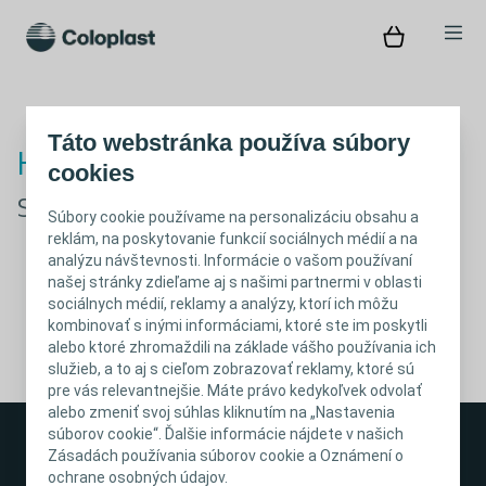
Táto webstránka používa súbory
Hops, niečo sa pokazilo!
cookies
Stránka ktorú hľadáte, zrejme chýba
Súbory cookie používame na personalizáciu obsahu a
reklám, na poskytovanie funkcií sociálnych médií a na
analýzu návštevnosti. Informácie o vašom používaní
našej stránky zdieľame aj s našimi partnermi v oblasti
sociálnych médií, reklamy a analýzy, ktorí ich môžu
kombinovať s inými informáciami, ktoré ste im poskytli
alebo ktoré zhromaždili na základe vášho používania ich
služieb, a to aj s cieľom zobrazovať reklamy, ktoré sú
pre vás relevantnejšie. Máte právo kedykoľvek odvolať
alebo zmeniť svoj súhlas kliknutím na „Nastavenia
súborov cookie“. Ďalšie informácie nájdete v našich
Zásadách používania súborov cookie a Oznámení o
ochrane osobných údajov.