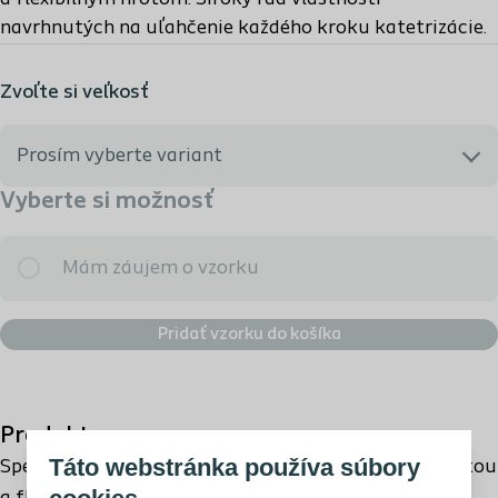
navrhnutých na uľahčenie každého kroku katetrizácie.
Zvoľte si veľkosť
Prosím vyberte variant
Vyberte si možnosť
Zvoľte túto možnosť ak neviete ktorý variant vybrať
Mám záujem o vzorku
289160 - CH 16 | ŠUKL kód: B98011
Pridať vzorku do košíka
289200 - CH 10 | ŠUKL kód: B98011
Produkt
289220 - CH 12 | ŠUKL kód: B98011
Táto webstránka používa súbory
SpeediCath® Flex je mäkký katéter so suchou objímkou