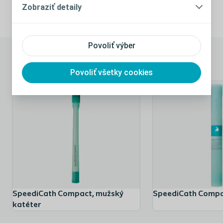
Zobraziť detaily
Povoliť výber
Súvisiace pomôcky
Povoliť všetky cookies
SpeediCath Compact, mužský
SpeediCath Compa
katéter