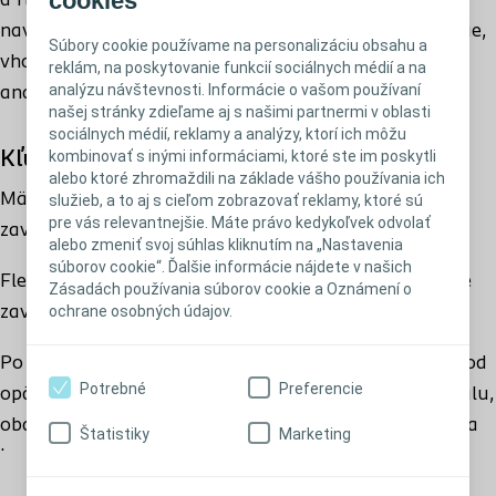
cookies
a flexibilným hrotom. Široký rad vlastností
289240 - CH 14 | ŠUKL kód: B98011
navrhnutých na uľahčenie každého kroku katetrizácie,
Súbory cookie používame na personalizáciu obsahu a
vhodný pre normálnu aj komplexnejšiu mužskú
reklám, na poskytovanie funkcií sociálnych médií a na
analýzu návštevnosti. Informácie o vašom používaní
anatómiu s ohybmi a krivkami.
našej stránky zdieľame aj s našimi partnermi v oblasti
sociálnych médií, reklamy a analýzy, ktorí ich môžu
kombinovať s inými informáciami, ktoré ste im poskytli
Kľúčové prínosy
alebo ktoré zhromaždili na základe vášho používania ich
Mäkký zachytávací bod a suchá objímka uľahčujú
služieb, a to aj s cieľom zobrazovať reklamy, ktoré sú
pre vás relevantnejšie. Máte právo kedykoľvek odvolať
zavedenie a katétra sa nemusíte ani dotknúť.
alebo zmeniť svoj súhlas kliknutím na „Nastavenia
súborov cookie“. Ďalšie informácie nájdete v našich
Flexibilný hrot a mäkký katéter zaručujú jednoduché
Zásadách používania súborov cookie a Oznámení o
ochrane osobných údajov.
zavedenie a citlivý prechod cez močovú rúru.
Po použití je možné drenážny koniec a zachytávací bod
Potrebné
Preferencie
opätovne uzavrieť. Katéter môžete vložiť späť do obalu,
obal opätovne zavrieť a katéter vyhodiť ako zbalený a
Štatistiky
Marketing
hygienický odpad.