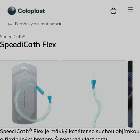
Pomôcky na kontinenciu
SpeediCath®
SpeediCath Flex
SpeediCath® Flex je mäkký katéter so suchou objímkou
a flexibilným hrotom. Široký rad vlastností