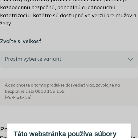
každodennú bezpečnú, pohodlnú a jednoduchú
katetrizáciu. Katétre sú dostupné vo verzii pre mužov a
ženy.
Zvoľte si veľkosť
Prosím vyberte variant
285080 - CH 8 | ŠUKL kód: B81855
Ak sa chcete o tomto produkte dozvedieť viac, zavolajte na
bezplatné číslo 0800 159 159.
285100 - CH 10 | ŠUKL kód: B81855
{Po-Pia 8-16}
285120 - CH 12 | ŠUKL kód: B81855
Produkt
Táto webstránka používa súbory
285140 - CH 14 | ŠUKL kód: B81855