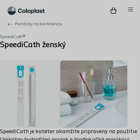
Pomôcky na kontinenciu
SpeediCath®
SpeediCath ženský
SpeediCath je katéter okamžite pripravený na použitie.
Unikátny hydrofilný povlak a hladké očká ponúkajú