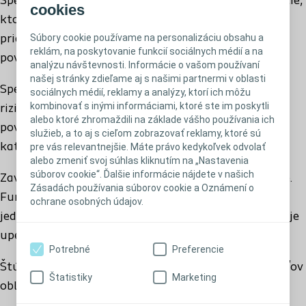
SpeediCath je katéter okamžite pripravený na použitie,
cookies
ktoré je jednoduché a intuitívne. Nie je potrebné
Súbory cookie používame na personalizáciu obsahu a
285160 - CH 16 | ŠUKL kód: B81855
pridávať vodu, lubrikant, ani čakať na aktiváciu
reklám, na poskytovanie funkcií sociálnych médií a na
povrchu. Nie je nič rýchlejšie ani jednoduchšie.
analýzu návštevnosti. Informácie o vašom používaní
našej stránky zdieľame aj s našimi partnermi v oblasti
SpeediCath poskytuje vyšší komfort a minimalizuje
sociálnych médií, reklamy a analýzy, ktorí ich môžu
kombinovať s inými informáciami, ktoré ste im poskytli
riziko poškodenia močovej rúry. Unikátny hydrofilný
alebo ktoré zhromaždili na základe vášho používania ich
povlak a hladké očká zabezpečujú výrazne hladkú
služieb, a to aj s cieľom zobrazovať reklamy, ktoré sú
katetrizáciu počas zavádzania aj počas vysunutia.
pre vás relevantnejšie. Máte právo kedykoľvek odvolať
alebo zmeniť svoj súhlas kliknutím na „Nastavenia
súborov cookie“. Ďalšie informácie nájdete v našich
Zavedenie katétra SpeediCath je rýchle a jednoduché.
Zásadách používania súborov cookie a Oznámení o
Funkcia otvorenia ťahom za poistku umožňuje
ochrane osobných údajov.
jednoduché otvorenie balenia a lepivý bod zabezpečuje
upevnenie katétra na mieste.
Potrebné
Preferencie
Štúdie ukázali, že katéter SpeediCath je u používateľov
Štatistiky
Marketing
obľúbenou pomôckou vďaka jej pohodlnému a
rýchlemu zavedeniu a diskrétnosti(1). SpeediCath je