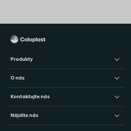
obmedzený.
Referencie
1. Pascoe G, Clovis S. Evaluation of two coated
catheters in intermittent self-catheterisation. Br J
Nurs 2001:10:325 -329.
Kľúčové prínosy
Produkty
SpeediCath má unikátny a patentovaný hydrofilný
povlak.
O nás
Zdokonalený hydrofilný povlak pozostáva z troch
elementov:
Kontaktujte nás
1) Základný povlak: Základný povlak zaručuje, že povlak
Nájdite nás
zostáva homogénny
a rovnomerne rozložený počas zavedenia a odstránenia